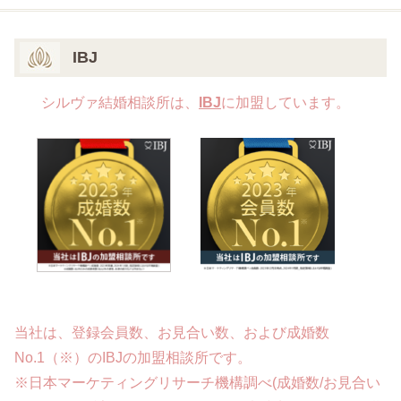
IBJ
シルヴァ結婚相談所は、
IBJ
に加盟しています。
当社は、登録会員数、お見合い数、および成婚数
No.1（※）のIBJの加盟相談所です。
※日本マーケティングリサーチ機構調べ(成婚数/お見合い