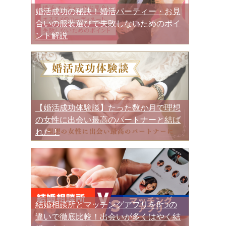
婚活成功の秘訣！婚活パーティー・お見
合いの服装選びで失敗しないためのポイ
ント解説
【婚活成功体験談】たった数か月で理想
の女性に出会い最高のパートナーと結ば
れた！
結婚相談所とマッチングアプリを8つの
違いで徹底比較！出会いが多くはやく結