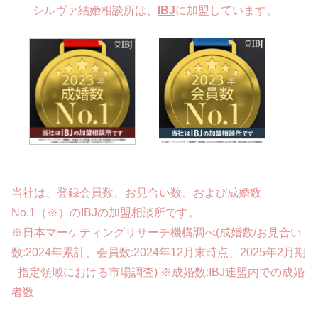
シルヴァ結婚相談所は、
IBJ
に加盟しています。
当社は、登録会員数、お見合い数、および成婚数
No.1（※）のIBJの加盟相談所です。
※日本マーケティングリサーチ機構調べ(成婚数/お見合い
数:2024年累計、会員数:2024年12月末時点、2025年2月期
_指定領域における市場調査) ※成婚数:IBJ連盟内での成婚
者数