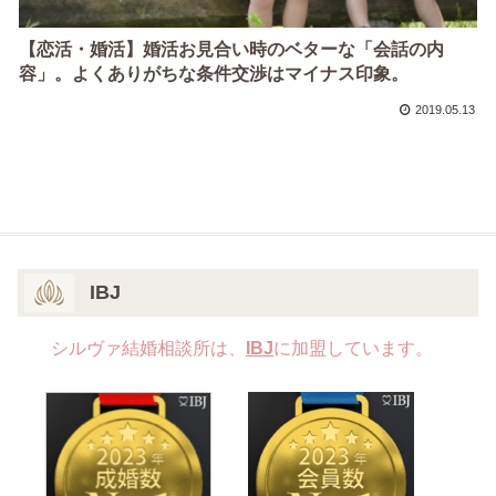
【恋活・婚活】婚活お見合い時のベターな「会話の内
容」。よくありがちな条件交渉はマイナス印象。
2019.05.13
IBJ
シルヴァ結婚相談所は、
IBJ
に加盟しています。