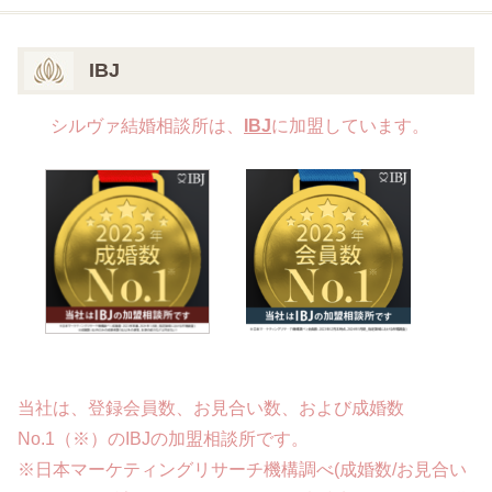
IBJ
シルヴァ結婚相談所は、
IBJ
に加盟しています。
当社は、登録会員数、お見合い数、および成婚数
No.1（※）のIBJの加盟相談所です。
※日本マーケティングリサーチ機構調べ(成婚数/お見合い