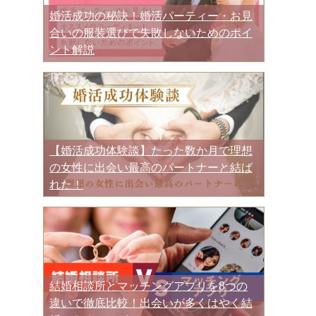
婚活成功の秘訣！婚活パーティー・お見
合いの服装選びで失敗しないためのポイ
ント解説
【婚活成功体験談】たった数か月で理想
の女性に出会い最高のパートナーと結ば
れた！
結婚相談所とマッチングアプリを8つの
違いで徹底比較！出会いが多くはやく結