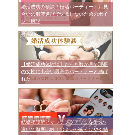
婚活成功の秘訣！婚活パーティー・お見
合いの服装選びで失敗しないためのポイ
ント解説
【婚活成功体験談】たった数か月で理想
の女性に出会い最高のパートナーと結ば
れた！
結婚相談所とマッチングアプリを8つの
違いで徹底比較！出会いが多くはやく結