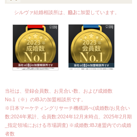
シルヴァ結婚相談所は、
IBJ
に加盟しています。
当社は、登録会員数、お見合い数、および成婚数
No.1（※）のIBJの加盟相談所です。
※日本マーケティングリサーチ機構調べ(成婚数/お見合い
数:2024年累計、会員数:2024年12月末時点、2025年2月期
_指定領域における市場調査) ※成婚数:IBJ連盟内での成婚
者数