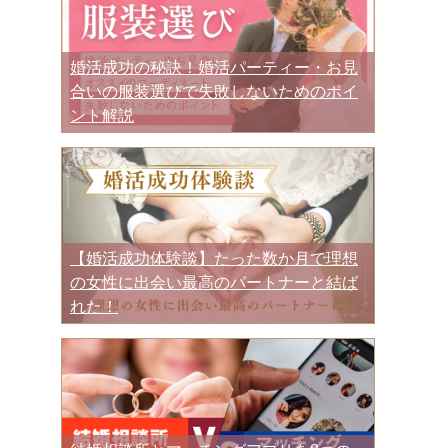
婚活成功の秘訣！婚活パーティー・お見
合いの服装選びで失敗しないためのポイ
ント解説
【婚活成功体験談】たった数か月で理想
の女性に出会い最高のパートナーと結ば
れた！