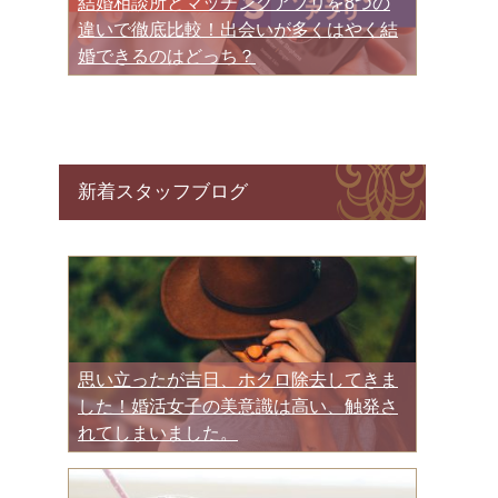
結婚相談所とマッチングアプリを8つの
違いで徹底比較！出会いが多くはやく結
婚できるのはどっち？
新着スタッフブログ
思い立ったが吉日、ホクロ除去してきま
した！婚活女子の美意識は高い、触発さ
れてしまいました。