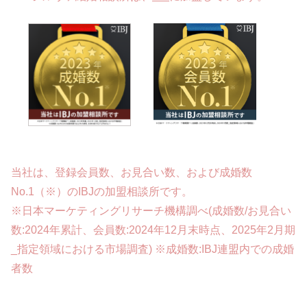
当社は、登録会員数、お見合い数、および成婚数
No.1（※）のIBJの加盟相談所です。
※日本マーケティングリサーチ機構調べ(成婚数/お見合い
数:2024年累計、会員数:2024年12月末時点、2025年2月期
_指定領域における市場調査) ※成婚数:IBJ連盟内での成婚
者数