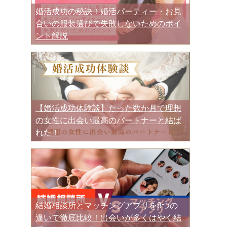
婚活成功の秘訣！婚活パーティー・お見
合いの服装選びで失敗しないためのポイ
ント解説
【婚活成功体験談】たった数か月で理想
の女性に出会い最高のパートナーと結ば
れた！
結婚相談所とマッチングアプリを8つの
違いで徹底比較！出会いが多くはやく結