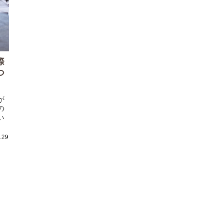
際
つ
が
の
い
.29