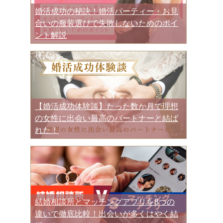
婚活成功の秘訣！婚活パーティー・お見
合いの服装選びで失敗しないためのポイ
ント解説
【婚活成功体験談】たった数か月で理想
の女性に出会い最高のパートナーと結ば
れた！
結婚相談所とマッチングアプリを8つの
違いで徹底比較！出会いが多くはやく結